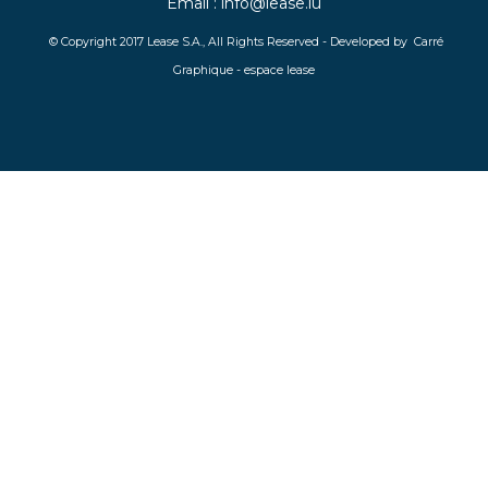
Email :
info@lease.lu
© Copyright 2017 Lease S.A., All Rights Reserved - Developed by
Carré
Graphique
-
espace lease